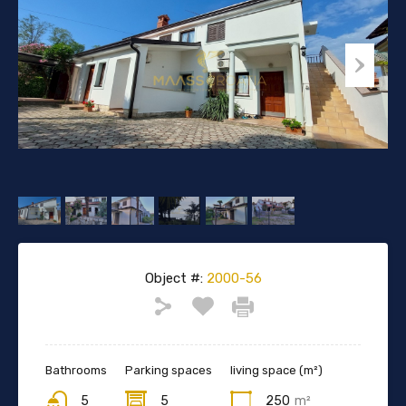
Object #:
2000-56
Bathrooms
Parking spaces
living space (m²)
5
5
250
m²