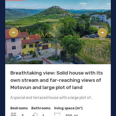
Breathtaking view: Solid house with its
own stream and far-reaching views of
Motovun and large plot of land
A special end terraced house with a large plot of…
Bedrooms
Bathrooms
living space (m²)
3
200
m²
1