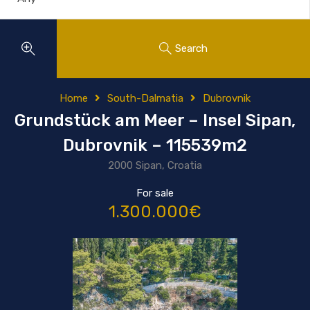
Search
Home
South-Dalmatia
Dubrovnik
Grundstück am Meer – Insel Sipan,
Dubrovnik – 115539m2
2000 Sipan, Croatia
For sale
1.300.000€