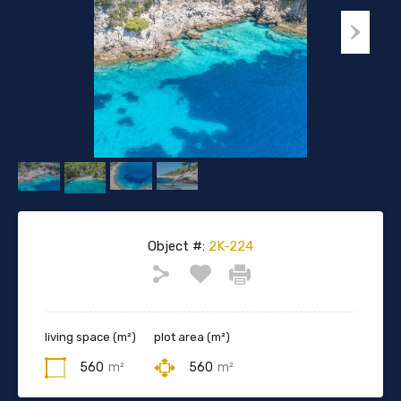
Object #:
2K-224
living space (m²)
plot area (m²)
560
m²
560
m²